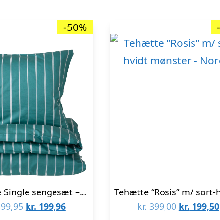
-50%
Pin Stripe Single sengesæt – grøn/hvid
Den
Den
Den
99,95
kr.
199,96
kr.
399,00
kr.
199,50