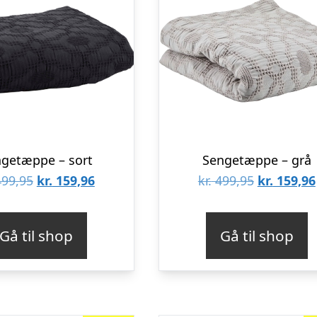
getæppe – sort
Sengetæppe – grå
Den
Den
Den
99,95
kr.
159,96
kr.
499,95
kr.
159,96
oprindelige
aktuelle
oprindeli
pris
pris
pris
Gå til shop
Gå til shop
var:
er:
var:
kr. 499,95.
kr. 159,96.
kr. 499,95.