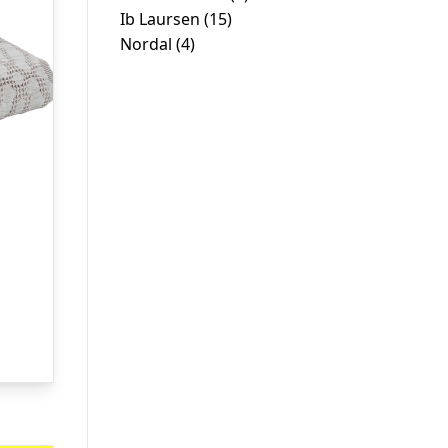
Ib Laursen
(15)
Nordal
(4)
Den
ge
aktuelle
pris
er:
kr. 159,96.