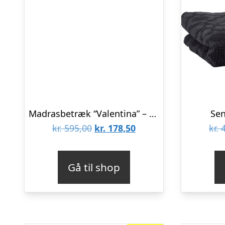
Madrasbetræk “Valentina” – House Doctor 150 x 50
Sen
Den
Den
kr.
595,00
kr.
178,50
kr.
4
oprindelige
aktuelle
pris
pris
Gå til shop
var:
er:
kr. 595,00.
kr. 178,50.