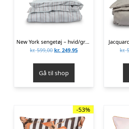
New York sengetøj – hvid/grå/wood
Jacquard
Den
Den
kr.
599,00
kr.
249,95
kr.
5
oprindelige
aktuelle
pris
pris
Gå til shop
var:
er:
kr. 599,00.
kr. 249,95.
-53%