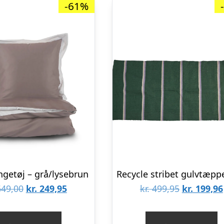
-61%
ngetøj – grå/lysebrun
Den
Den
Den
49,00
kr.
249,95
kr.
499,95
kr.
199,96
oprindelige
aktuelle
oprindeli
pris
pris
pris