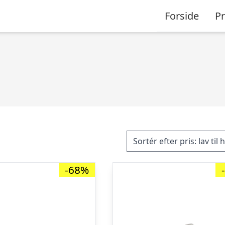
Forside
P
-68%