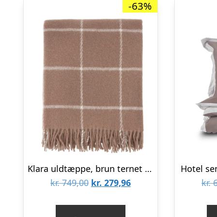
-63%
Klara uldtæppe, brun ternet – 130×180 cm.
Hotel se
Den
Den
kr.
749,00
kr.
279,96
kr.
6
oprindelige
aktuelle
pris
pris