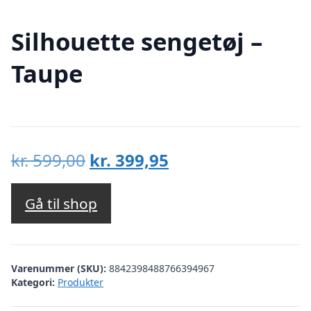
Silhouette sengetøj –
Taupe
Den
Den
kr.
599,00
kr.
399,95
oprindelige
aktuelle
pris
pris
Gå til shop
var:
er:
kr. 599,00.
kr. 399,95.
Varenummer (SKU):
8842398488766394967
Kategori:
Produkter