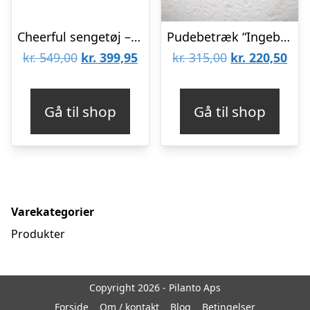
Cheerful sengetøj – Pink
Pudebetræk “Ingeborg” råhvid m/ nister – byNORD 50×50
Den
Den
Den
De
kr.
549,00
kr.
399,95
kr.
315,00
kr.
220,50
oprindelige
aktuelle
oprindelige
aktu
pris
pris
pris
pris
Gå til shop
Gå til shop
var:
er:
var:
er:
kr. 549,00.
kr. 399,95.
kr. 315,00.
kr. 
Varekategorier
Produkter
Copyright 2026 - Pilanto Aps
Forside
Om / kontakt
Blog
Betingelser