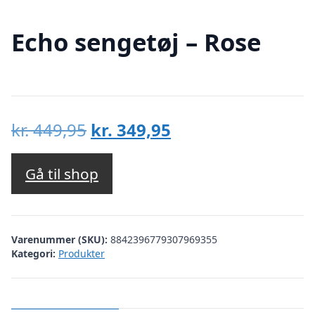
Echo sengetøj – Rose
Den
Den
kr.
449,95
kr.
349,95
oprindelige
aktuelle
pris
pris
Gå til shop
var:
er:
kr. 449,95.
kr. 349,95.
Varenummer (SKU):
8842396779307969355
Kategori:
Produkter