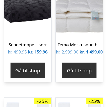
Sengetæppe – sort
Femø Moskusdun helårsdyne – lun
Den
Den
Den
D
kr.
499,95
kr.
159,96
kr.
2.999,00
kr.
1.499,00
oprindelige
aktuelle
oprindelige
ak
pris
pris
pris
pr
Gå til shop
Gå til shop
var:
er:
var:
er
kr. 499,95.
kr. 159,96.
kr. 2.999,00.
kr
-25%
-25%