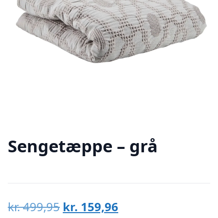
Sengetæppe – grå
Den
Den
kr.
499,95
kr.
159,96