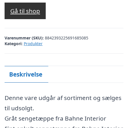
oprindelige
aktuelle
pris
pris
Gå til shop
var:
er:
kr. 499,95.
kr. 159,96.
Varenummer (SKU):
8842393225691685085
Kategori:
Produkter
Beskrivelse
Denne vare udgår af sortiment og sælges
til udsolgt.
Gråt sengetæppe fra Bahne Interior