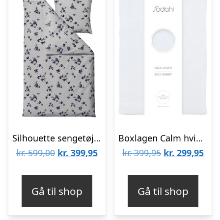
Silhouette sengetøj – Cloud Grey
Boxlagen Calm hvid – 180x200x30 cm
Den
Den
Den
De
kr.
599,00
kr.
399,95
kr.
399,95
kr.
299,95
oprindelige
aktuelle
oprindelige
aktu
pris
pris
pris
pris
Gå til shop
Gå til shop
var:
er:
var:
er:
kr. 599,00.
kr. 399,95.
kr. 399,95.
kr. 