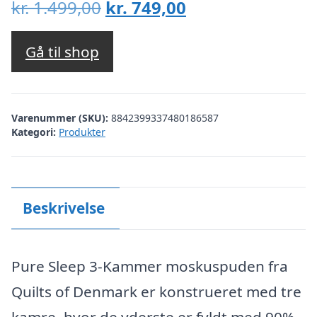
Den
Den
kr.
1.499,00
kr.
749,00
oprindelige
aktuelle
pris
pris
Gå til shop
var:
er:
kr. 1.499,00.
kr. 749,00.
Varenummer (SKU):
8842399337480186587
Kategori:
Produkter
Beskrivelse
Pure Sleep 3-Kammer moskuspuden fra
Quilts of Denmark er konstrueret med tre