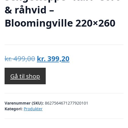
& råhvid –
Bloomingville 220×260
Den
Den
kr.
499,00
kr.
399,20
oprindelige
aktuelle
pris
pris
Gå til shop
var:
er:
kr. 499,00.
kr. 399,20.
Varenummer (SKU):
8627564671277920101
Kategori:
Produkter