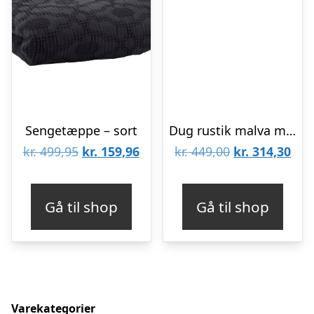
Sengetæppe – sort
Dug rustik malva m/ smalle beige striber – Ib Laursen 150×250
Den
Den
Den
De
kr.
499,95
kr.
159,96
kr.
449,00
kr.
314,30
oprindelige
aktuelle
oprindelige
aktu
pris
pris
pris
pris
Gå til shop
Gå til shop
var:
er:
var:
er:
kr. 499,95.
kr. 159,96.
kr. 449,00.
kr. 
Varekategorier