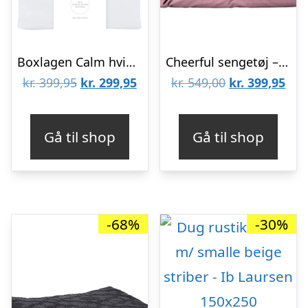
Boxlagen Calm hvid – 180x200x30 cm
Cheerful sengetøj – Pink
Den
Den
Den
De
kr.
399,95
kr.
299,95
kr.
549,00
kr.
399,95
oprindelige
aktuelle
oprindelige
aktu
pris
pris
pris
pris
Gå til shop
Gå til shop
var:
er:
var:
er:
kr. 399,95.
kr. 299,95.
kr. 549,00.
kr. 
-68%
-30%