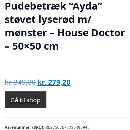
Pudebetræk “Ayda”
støvet lyserød m/
mønster – House Doctor
– 50×50 cm
Den
Den
kr.
349,00
kr.
279,20
oprindelige
aktuelle
pris
pris
Gå til shop
var:
er:
kr. 349,00.
kr. 279,20.
Varenummer (SKU):
8627567672736495945