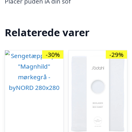
Placer puden iÂ din sof
Relaterede varer
-30%
-29%