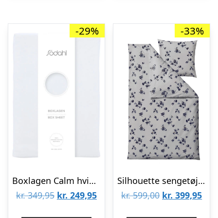
-29%
-33%
Boxlagen Calm hvid – 140x200x30 cm
Silhouette sengetøj – Cloud Grey
Den
Den
Den
De
kr.
349,95
kr.
249,95
kr.
599,00
kr.
399,95
oprindelige
aktuelle
oprindelige
aktu