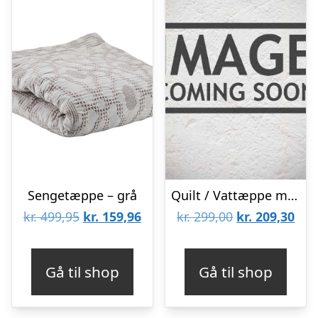
Sengetæppe – grå
Quilt / Vattæppe m/ hvide, sorte & gråblå striber – Ib Laursen 130×180
Den
Den
Den
De
kr.
499,95
kr.
159,96
kr.
299,00
kr.
209,30
oprindelige
aktuelle
oprindelige
aktu
pris
pris
pris
pris
Gå til shop
Gå til shop
var:
er:
var:
er:
kr. 499,95.
kr. 159,96.
kr. 299,00.
kr. 