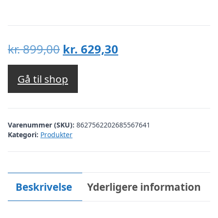
Den
Den
kr.
899,00
kr.
629,30
oprindelige
aktuelle
pris
pris
Gå til shop
var:
er:
kr. 899,00.
kr. 629,30.
Varenummer (SKU):
8627562202685567641
Kategori:
Produkter
Beskrivelse
Yderligere information