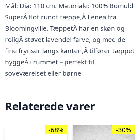
Mål: Dia: 110 cm. Materiale: 100% Bomuld
SuperÂ flot rundt tæppe,Â Lenea fra
Bloomingville. TæppetÂ har en skøn og
roligÂ støvet lavendel farve, og med de
fine frynser langs kanten,Â tilfører tæppet
hyggeÂ i rummet – perfekt til
soveværelset eller børne
Relaterede varer
-68%
-30%