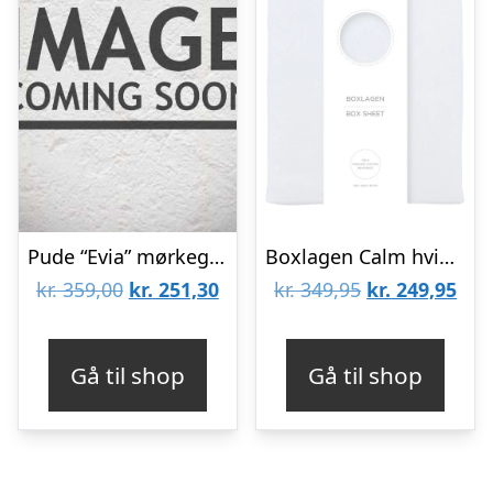
Pude “Evia” mørkegrå m/ frynser – Bloomingville 45×45
Boxlagen Calm hvid – 140x200x30 cm
Den
Den
Den
De
kr.
359,00
kr.
251,30
kr.
349,95
kr.
249,95
oprindelige
aktuelle
oprindelige
aktu
pris
pris
pris
pris
Gå til shop
Gå til shop
var:
er:
var:
er:
kr. 359,00.
kr. 251,30.
kr. 349,95.
kr. 