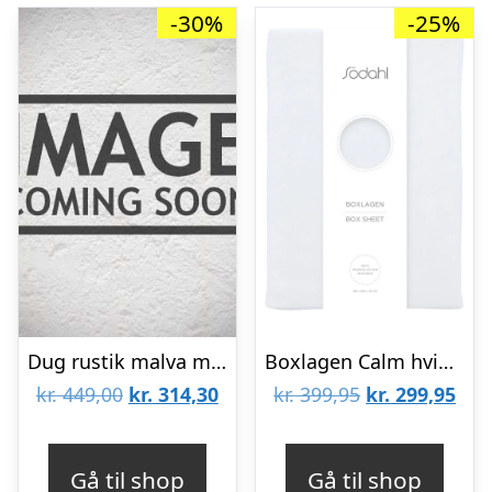
-30%
-25%
Dug rustik malva m/ smalle beige striber – Ib Laursen 150×250
Boxlagen Calm hvid – 180x200x30 cm
Den
Den
Den
De
kr.
449,00
kr.
314,30
kr.
399,95
kr.
299,95
oprindelige
aktuelle
oprindelige
aktu
pris
pris
pris
pris
Gå til shop
Gå til shop